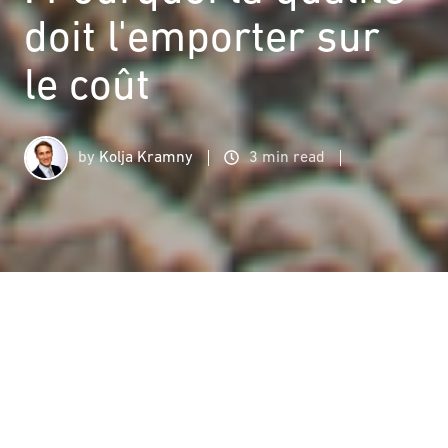
doit l'emporter sur
le coût
by
Kolja Kramny
3 min read
Détection des mines : Pourquoi la qualité doit l'emporter sur le coût
4
:
48
Quel est le bon détecteur de métaux