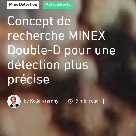
Mine Detection
Metal detector
Concept de
recherche MINEX
Double-D pour une
détection plus
précise
by
Kolja Kramny
9 min read