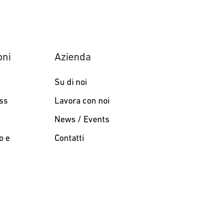
oni
Azienda
Su di noi
ess
Lavora con noi
News / Events
o e
Contatti